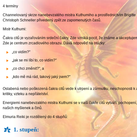
4 termíny
Channelovaný skrze nanebevzatého mistra Kuthumiho a prostřednictvím Brigitte
Christoph Schneller přivedený zpět ze zapomenutých časů.
Mistr Kuthumi:
Čakra citů je vyzařováním srdeční čakry. Zde vzniká pocit, že známe a akceptujeme
Zde je centrum zrcadlového obrazu. Dává odpověď na otázky:
„co vidím?"
„jak se mi líbí to, co vidím?"
„co chci změnit?", a
„kdo mě má rád, takový jaký jsem?"
Oslabená nebo poškozená čakra citů vede k utrpení a zármutku, neschopnosti k ak
kritiky, vzteku a nepřátelství.
Energiemi nanebevzatého mistra Kuthumi se v naší čakře citů vytváří: pochopení
našich myšlenek a činů.
Elmuria Reiki je rozdělený do 4 stupňů:
1. stupeň: