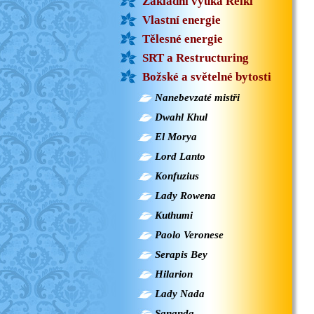
Základní výuka Reiki
Vlastní energie
Tělesné energie
SRT a Restructuring
Božské a světelné bytosti
Nanebevzaté mistři
Dwahl Khul
El Morya
Lord Lanto
Konfuzius
Lady Rowena
Kuthumi
Paolo Veronese
Serapis Bey
Hilarion
Lady Nada
Sananda