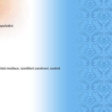
apečetění.
elská meditace, vysvětlení zasvěcení, osobně