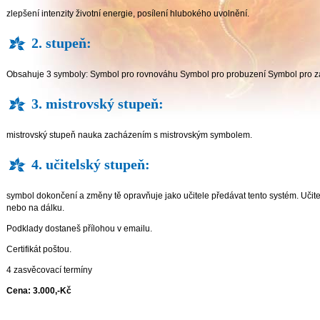
zlepšení intenzity životní energie, posílení hlubokého uvolnění.
2. stupeň:
Obsahuje 3 symboly: Symbol pro rovnováhu Symbol pro probuzení Symbol pro z
3. mistrovský stupeň:
mistrovský stupeň nauka zacházením s mistrovským symbolem.
4. učitelský stupeň:
symbol dokončení a změny tě opravňuje jako učitele předávat tento systém. Učit
nebo na dálku.
Podklady dostaneš přílohou v emailu.
Certifikát poštou.
4 zasvěcovací termíny
Cena: 3.000,-Kč