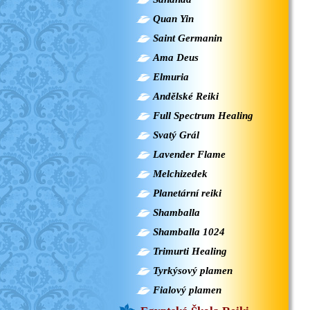
Quan Yin
Saint Germanin
Ama Deus
Elmuria
Andělské Reiki
Full Spectrum Healing
Svatý Grál
Lavender Flame
Melchizedek
Planetární reiki
Shamballa
Shamballa 1024
Trimurti Healing
Tyrkýsový plamen
Fialový plamen