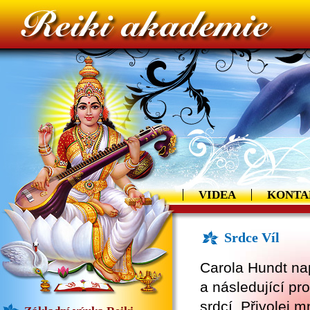
VIDEA
KONTA
Srdce Víl
Carola Hundt na
a následující pro
srdcí. Přivolej m