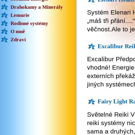
Drahokamy a Minerály
Systém Elenari H
Lemurie
„máš tři přání...
Rodinné systémy
věčnost.Ale to je
O mně
Zdraví
Excalibur Rei
Excalibur Předp
vhodné! Energie
externích překá
jiných systémec
Fairy Light 
Světelné Reiki V
reiki systémy n
sama a druhých,