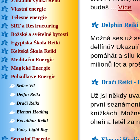
Základní výuka Reiki
budeš ...
Více
Vlastní energie
Tělesné energie
Delphin Reiki 
SRT a Restructuring
Božské a světelné bytosti
Možná ses už sá
Egyptská Škola Reiki
delfínů? Ukazují
Keltská Škola Reiki
pomáhát a sílu k 
Meditační Energie
milionů let a pro
Magické Energie
Pohádkové Energie
Dračí Reiki -
Srdce Víl
Už jsi někdy uva
Delfin Reiki
první seznámení 
Dračí Reiki
knížkách. Možná s
Elenari Healing
oheň a letěl za 
Excalibur Reiki
Fairy Light Ray
Elenari Heali
Sexualní Energie