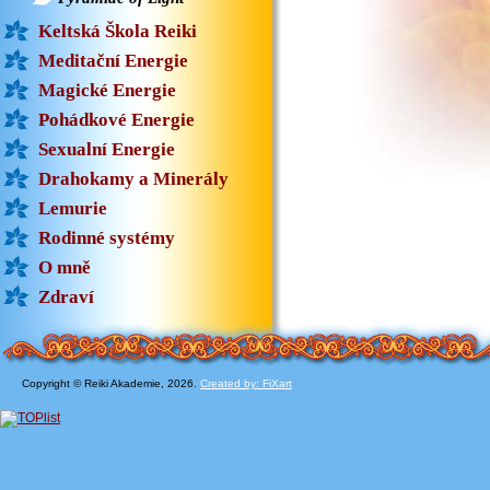
Keltská Škola Reiki
Meditační Energie
Magické Energie
Pohádkové Energie
Sexualní Energie
Drahokamy a Minerály
Lemurie
Rodinné systémy
O mně
Zdraví
Copyright © Reiki Akademie, 2026.
Created by: FiXart