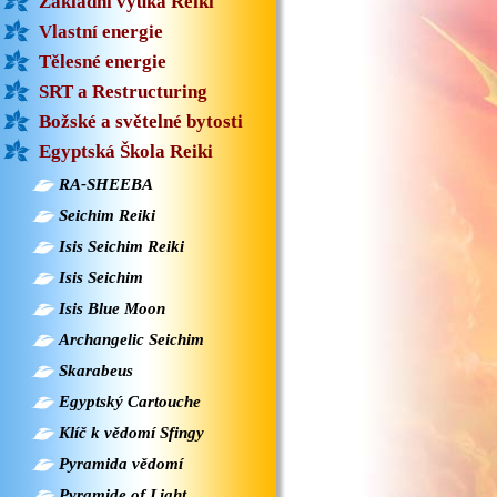
Základní výuka Reiki
Vlastní energie
Tělesné energie
SRT a Restructuring
Božské a světelné bytosti
Egyptská Škola Reiki
RA-SHEEBA
Seichim Reiki
Isis Seichim Reiki
Isis Seichim
Isis Blue Moon
Archangelic Seichim
Skarabeus
Egyptský Cartouche
Klíč k vědomí Sfingy
Pyramida vědomí
Pyramide of Light