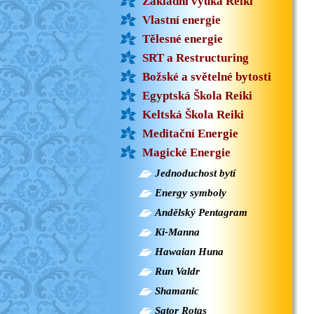
Základní výuka Reiki
Vlastní energie
Tělesné energie
SRT a Restructuring
Božské a světelné bytosti
Egyptská Škola Reiki
Keltská Škola Reiki
Meditační Energie
Magické Energie
Jednoduchost bytí
Energy symboly
Andělský Pentagram
Ki-Manna
Hawaian Huna
Run Valdr
Shamanic
Sator Rotas