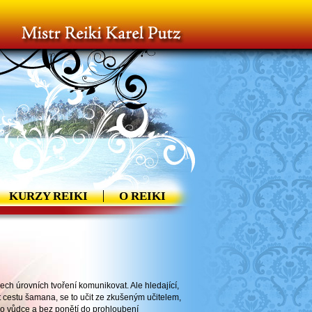
KURZY REIKI
O REIKI
ch úrovních tvoření komunikovat. Ale hledající,
at cestu šamana, se to učit ze zkušeným učitelem,
ho vůdce a bez ponětí do prohloubení