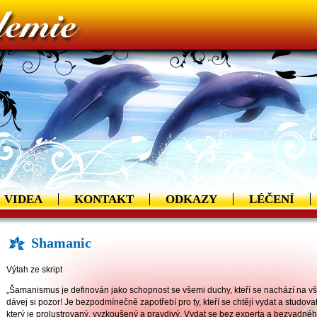
VIDEA
KONTAKT
ODKAZY
LÉČENÍ
Shamanic
Výtah ze skript
„Šamanismus je definován jako schopnost se všemi duchy, kteří se nachází na vše
dávej si pozor! Je bezpodmínečně zapotřebí pro ty, kteří se chtějí vydat a studov
který je prolustrovaný, vyzkoušený a pravdivý. Vydat se bez experta a bezvadné