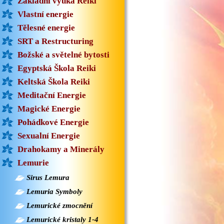
Základní výuka Reiki
Vlastní energie
Tělesné energie
SRT a Restructuring
Božské a světelné bytosti
Egyptská Škola Reiki
Keltská Škola Reiki
Meditační Energie
Magické Energie
Pohádkové Energie
Sexualní Energie
Drahokamy a Minerály
Lemurie
Sirus Lemura
Lemuria Symboly
Lemurické zmocnění
Lemurické kristaly 1-4