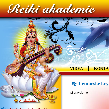
VIDEA
KONTA
Lemurské krys
připravujeme