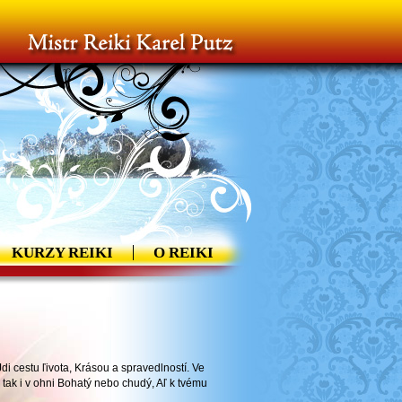
KURZY REIKI
O REIKI
Jdi cestu ľivota, Krásou a spravedlností. Ve
ě tak i v ohni Bohatý nebo chudý, Aľ k tvému