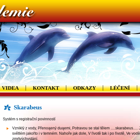
VIDEA
KONTAKT
ODKAZY
LÉČENÍ
Skarabeus
Systém s registrační povinností
Vzniklý z vody, Přenoąený duąemi, Potravou se stal tělem .....skarabeus..... 
světlém jakoľto i v temném. Nahoře jak dole, V ľivotě tak i po ľivotě, Ve vod
zmrtvýchvstání.