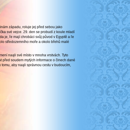
inám západu, roluje jej před sebou jako
čka své vejce. 29. den se probudí z koule mladí
vda je, ľe mají chrobáci svůj původ v Egyptě a ľe
la okolo středozemního moře a okolo břehů malé
mení naąli své místo v mnoha vrstvách. Tyto
dát před soudem mytých informace o činech dané
 k tomu, aby naąli správnou cestu v budoucím,