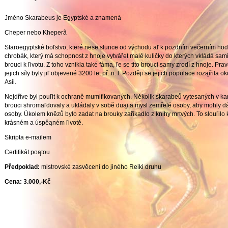
Jméno Skarabeus je Egyptské a znamená
Cheper nebo Kheperâ
Staroegyptské boľstvo, které nese slunce od východu aľ k pozdním večerním hod
chrobák, který má schopnost z hnoje vytvářet malé kuličky do kterých vkládá sami
brouci k ľivotu. Z toho vznikla také fáma, ľe se tito brouci samy zrodí z hnoje. Pra
jejich síly byly jiľ objevené 3200 let př. n. l. Později se jejich populace roząíři
Asii.
Nejdříve byl pouľit k ochraně mumifikovaných. Několik skarabeů vytesaných v ka
brouci shromaľdovaly a ukládaly v sobě duąi a mysl zemřelé osoby, aby mohly 
osoby. Úkolem knězů bylo zadat na brouky zaříkadlo z knihy mrtvých. To slouľilo
krásném a úspěąném ľivotě.
Skripta e-mailem
Certifikát poątou
Předpoklad:
mistrovské zasvěcení do jiného Reiki druhu
Cena: 3.000,-Kč