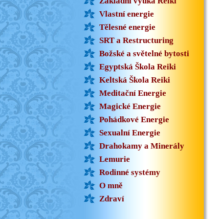
Základní výuka Reiki
Vlastní energie
Tělesné energie
SRT a Restructuring
Božské a světelné bytosti
Egyptská Škola Reiki
Keltská Škola Reiki
Meditační Energie
Magické Energie
Pohádkové Energie
Sexualní Energie
Drahokamy a Minerály
Lemurie
Rodinné systémy
O mně
Zdraví