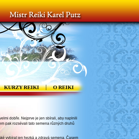
KURZY REIKI
O REIKI
lmi dobře. Nejprve je jen sbírali, aby naplnili
sem pak rozsévali tato semena různých druhů
 také vybírat jen hezká a zdravá semena. Časem