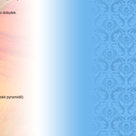
ro dobytek.
tské pyramidě)