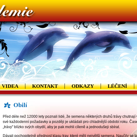
VIDEA
KONTAKT
ODKAZY
LÉČENÍ
Obilí
Před déle než 12000 lety poznali lidé, že semena některých druhů trávy chutnají ve
své každodenní požadavky a později je ukládali pro chladnější období roku. Ča
„trávy" blízko svých obydlí, aby je pak mohli cíleně a jednodušeji sbírat.
Dávali pochopitelně přednost klasu trav, které měli největší semena. Naučily se