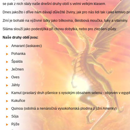
se pak z nich staly naše dnešní druhy obilí s velmi velkým klasem.
Dnes jakožto i dříve nám dávají důležité živiny, jak pro nás lidi tak i jako krmivo p
Zrní je bohaté na výživné látky jako bílkovina, škrobová moučka, tuky a vitamíny.
Sláma slouží jako podestýlka při chovu dobytka, nebo pro zlepšení půdy.
Naše druhy obilí jsou:
Amarant (laskavec)
Pohanka
Špalda
Ječmen
Oves
Jáhly
Kamut (prastarý druh pšenice s vysokým obsahem selenu - objeven v egyp
Kukuřice
Quinoa (odolná a nenáročná vysokohorská plodina z jižní Ameriky)
Sója
Rýže