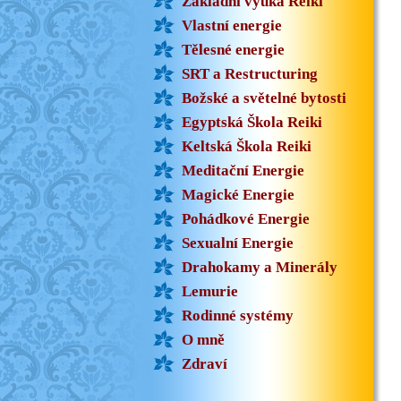
Základní výuka Reiki
Vlastní energie
Tělesné energie
SRT a Restructuring
Božské a světelné bytosti
Egyptská Škola Reiki
Keltská Škola Reiki
Meditační Energie
Magické Energie
Pohádkové Energie
Sexualní Energie
Drahokamy a Minerály
Lemurie
Rodinné systémy
O mně
Zdraví