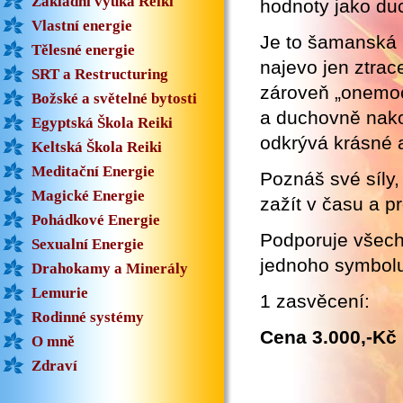
Základní výuka Reiki
hodnoty jako duc
Vlastní energie
Je to šamanská l
Tělesné energie
najevo jen ztra
SRT a Restructuring
zároveň „onemoc
Božské a světelné bytosti
a duchovně nakop
Egyptská Škola Reiki
odkrývá krásné a
Keltská Škola Reiki
Meditační Energie
Poznáš své síly, 
Magické Energie
zažít v času a pr
Pohádkové Energie
Podporuje všechn
Sexualní Energie
jednoho symbolu,
Drahokamy a Minerály
Lemurie
1 zasvěcení:
Rodinné systémy
Cena 3.000,-Kč
O mně
Zdraví