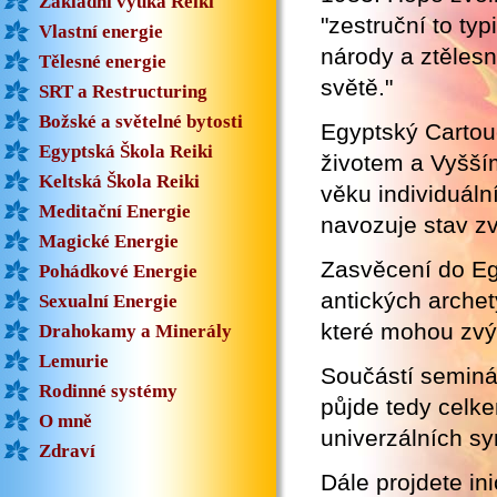
Základní výuka Reiki
"zestruční to ty
Vlastní energie
národy a ztělesn
Tělesné energie
světě."
SRT a Restructuring
Božské a světelné bytosti
Egyptský Carto
Egyptská Škola Reiki
životem a Vyšší
Keltská Škola Reiki
věku individuál
Meditační Energie
navozuje stav z
Magické Energie
Zasvěcení do Eg
Pohádkové Energie
antických archet
Sexualní Energie
které mohou zvýš
Drahokamy a Minerály
Lemurie
Součástí seminář
Rodinné systémy
půjde tedy celk
O mně
univerzálních s
Zdraví
Dále projdete ini