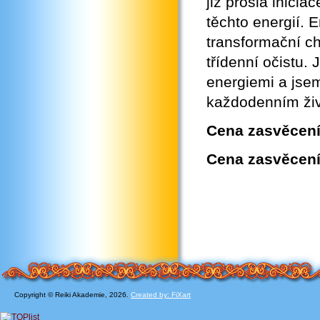
již prošla inicia
těchto energií.
transformační ch
třídenní očistu.
energiemi a jsem 
každodenním živ
Cena zasvěcení 
Cena zasvěcení 
Copyright © Reiki Akademie, 2026.
Created by: FiXart