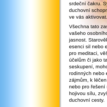
srdeční čakru. 
duchovní schopno
ve vás aktivovat
Všechna tato za
vašeho osobního
jasnost. Starov
esenci sil nebo 
pro meditaci, vě
účelům či jako t
seskupení, mohou
rodinných nebo 
zájmům, k léčení
nebo pro řešení 
hojivou sílu, zv
duchovní cesty.