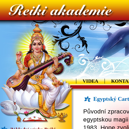
VIDEA
KONTA
Egyptský Cart
Původní zpracova
egyptskou magii
1983. Hope zvolil