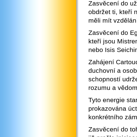
Zasvěcení do už
obdržet ti, kteř
měli mít vzdělání
Zasvěcení do Egy
kteří jsou Mist
nebo Isis Seichim
Zahájení Cartouc
duchovní a osobn
schopností udrž
rozumu a vědom
Tyto energie sta
prokazována úct
konkrétního zám
Zasvěcení do toh