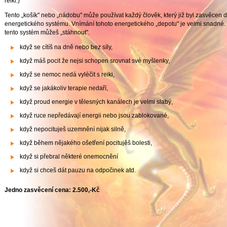
reiki.)
Tento „košík" nebo „nádobu" může používat každý člověk, který již byl zasvěcen 
energetického systému. Vnímání tohoto energetického „depotu" je velmi snadné. 
tento systém můžeš „stáhnout".
když se cítíš na dně nebo bez síly,
když máš pocit že nejsi schopen srovnat své myšlenky,
když se nemoc nedá vyléčit s reiki,
když se jakákoliv terapie nedaří,
když proud energie v tělesných kanálech je velmi slabý,
když ruce nepředávají energii nebo jsou zablokované,
když nepocituješ uzemnění nijak silně,
když během nějakého ošetření pocitujěš bolesti,
když si přebral některé onemocnění
když si chceš dát pauzu na odpočinek atd.
Jedno zasvěcení cena: 2.500,-Kč