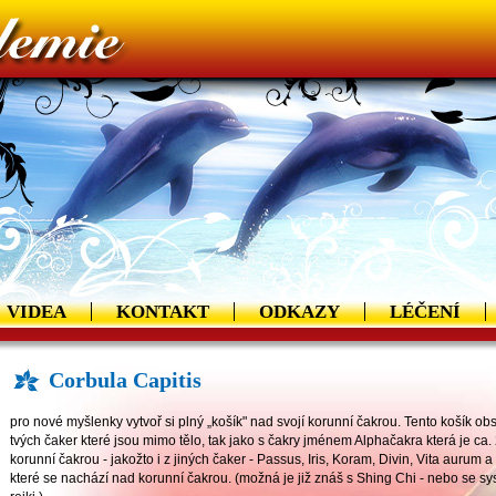
VIDEA
KONTAKT
ODKAZY
LÉČENÍ
Corbula Capitis
pro nové myšlenky vytvoř si plný „košík" nad svojí korunní čakrou. Tento košík obs
tvých čaker které jsou mimo tělo, tak jako s čakry jménem Alphačakra která je ca
korunní čakrou - jakožto i z jiných čaker - Passus, Iris, Koram, Divin, Vita aurum
které se nachází nad korunní čakrou. (možná je již znáš s Shing Chi - nebo se sy