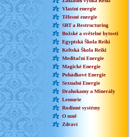
Základní výuka Reiki
Vlastní energie
Tělesné energie
SRT a Restructuring
Božské a světelné bytosti
Egyptská Škola Reiki
Keltská Škola Reiki
Meditační Energie
Magické Energie
Pohádkové Energie
Sexualní Energie
Drahokamy a Minerály
Lemurie
Rodinné systémy
O mně
Zdraví