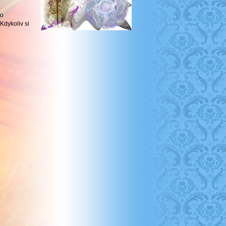
do
Kdykoliv si