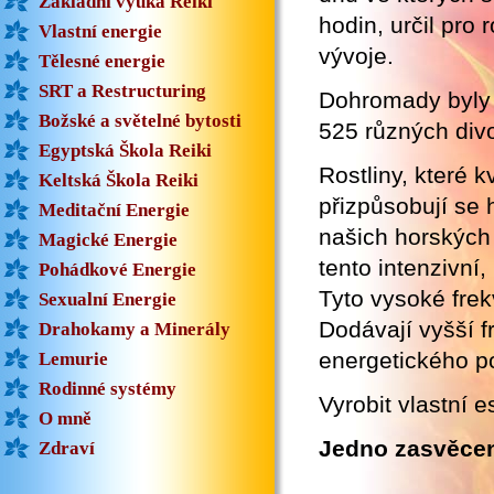
Základní výuka Reiki
hodin, určil pro 
Vlastní energie
vývoje.
Tělesné energie
SRT a Restructuring
Dohromady byly 
Božské a světelné bytosti
525 různých div
Egyptská Škola Reiki
Rostliny, které 
Keltská Škola Reiki
přizpůsobují se
Meditační Energie
našich horských 
Magické Energie
tento intenzivní,
Pohádkové Energie
Tyto vysoké frek
Sexualní Energie
Dodávají vyšší f
Drahokamy a Minerály
energetického po
Lemurie
Rodinné systémy
Vyrobit vlastní 
O mně
Jedno zasvěcen
Zdraví