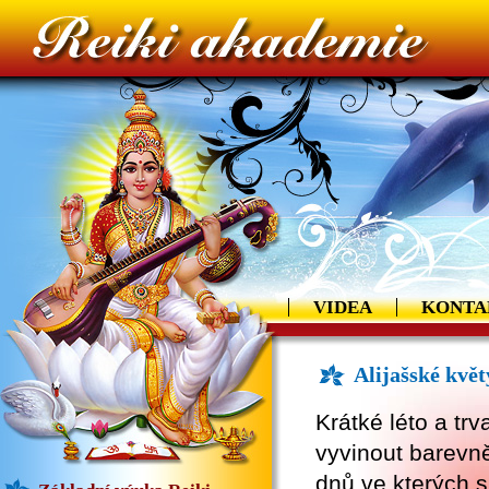
VIDEA
KONTA
Alijašské kvě
Krátké léto a tr
vyvinout barevně
dnů ve kterých 