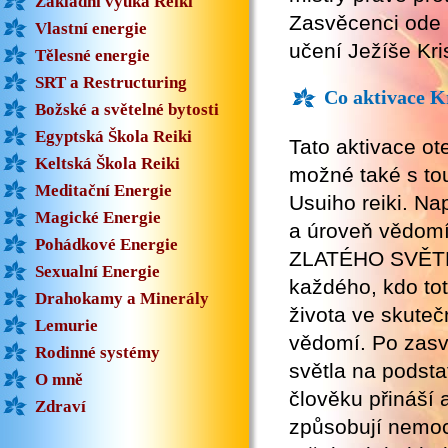
Základní výuka Reiki
Zasvěcenci ode m
Vlastní energie
učení Ježíše Kri
Tělesné energie
SRT a Restructuring
Co aktivace K
Božské a světelné bytosti
Egyptská Škola Reiki
Tato aktivace ot
Keltská Škola Reiki
možné také s tout
Meditační Energie
Usuiho reiki. N
Magické Energie
a úroveň vědomí
Pohádkové Energie
ZLATÉHO SVĚTLA
Sexualní Energie
každého, kdo to
Drahokamy a Minerály
života ve skuteč
Lemurie
vědomí. Po zasv
Rodinné systémy
světla na podsta
O mně
člověku přináší 
Zdraví
způsobují nemoce